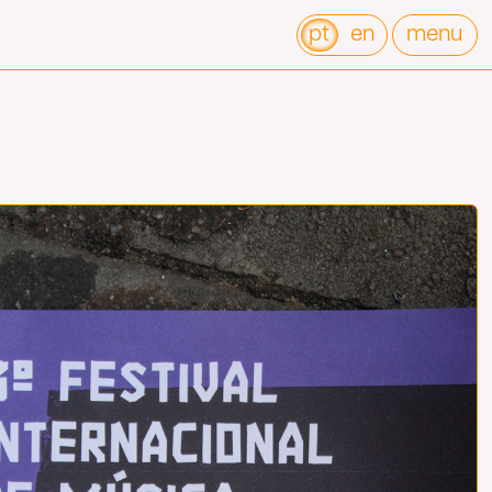
pt
en
menu