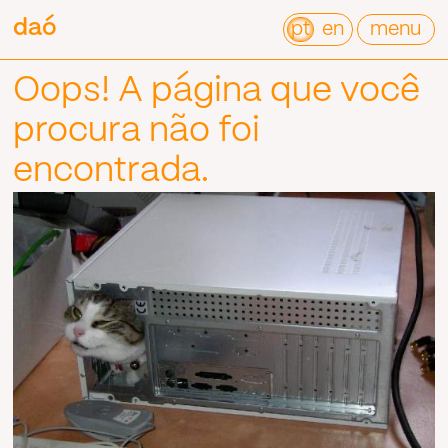
Pular
daó
daó
para
pt
en
menu
o
conteúdo
Oops! A página que você
procura não foi
encontrada.