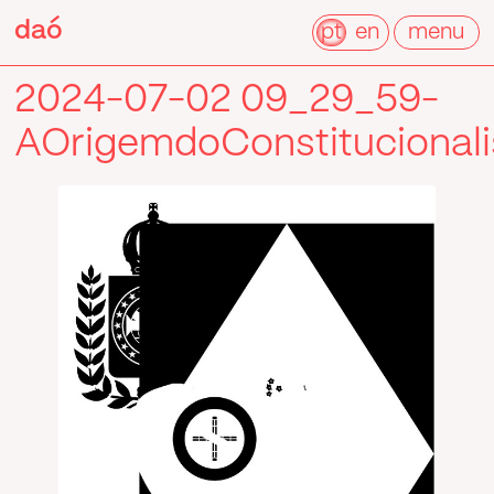
Pular
daó
daó
para
pt
en
menu
o
conteúdo
2024-07-02 09_29_59-
AOrigemdoConstitucionali