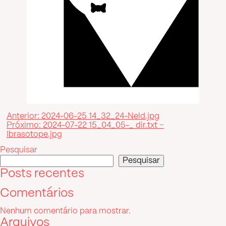
Navegação
Anterior:
2024-06-25 14_32_24-Neld.jpg
Próximo:
2024-07-22 15_04_05-_ dir.txt –
de
Ibrasotope.jpg
Post
Pesquisar
Pesquisar
Posts recentes
Comentários
Nenhum comentário para mostrar.
Arquivos