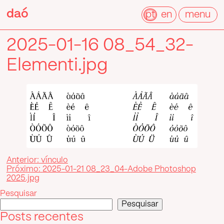
Pular
daó
daó
para
pt
en
menu
o
conteúdo
2025-01-16 08_54_32-
Elementi.jpg
Navegação
Anterior:
vínculo
Próximo:
2025-01-21 08_23_04-Adobe Photoshop
de
2025.jpg
Post
Pesquisar
Pesquisar
Posts recentes