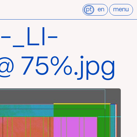
pt
en
menu
-_LI-
 @ 75%.jpg