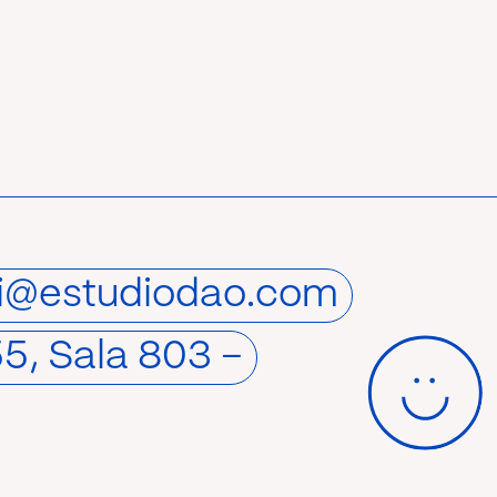
i@estudiodao.com
55, Sala 803 –