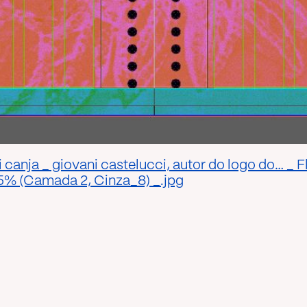
nja _ giovani castelucci, autor do logo do… _ Fl
% (Camada 2, Cinza_8) _.jpg