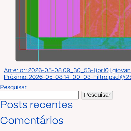
Navegação
Anterior:
2026-05-08 09_30_53-[ibr10] giovani ca
Próximo:
2026-05-08 14_00_03-Filtro.psd @ 25
de
Pesquisar
Post
Pesquisar
Posts recentes
Comentários