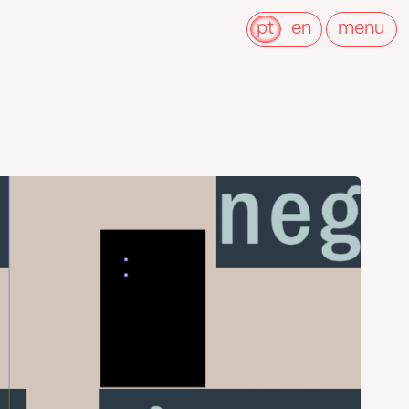
pt
en
menu