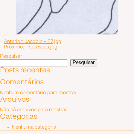
Navegação
Anterior:
Jacobin – E7.jpg
Próximo:
Processos.jpg
de
Pesquisar
Post
Pesquisar
Posts recentes
Comentários
Nenhum comentário para mostrar.
Arquivos
Não há arquivos para mostrar.
Categorias
Nenhuma categoria