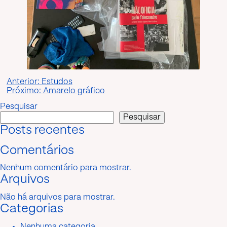
Navegação
Anterior:
Estudos
Próximo:
Amarelo gráfico
de
Pesquisar
Post
Pesquisar
Posts recentes
Comentários
Nenhum comentário para mostrar.
Arquivos
Não há arquivos para mostrar.
Categorias
Nenhuma categoria