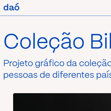
Pular
daó
daó
para
o
conteúdo
Coleção Bi
Projeto gráfico da coleção
pessoas de diferentes paí