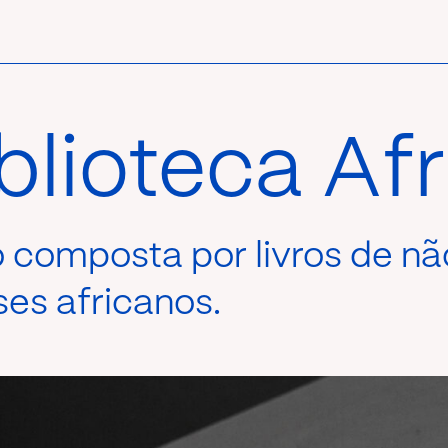
blioteca Af
 composta por livros de nã
ses africanos.