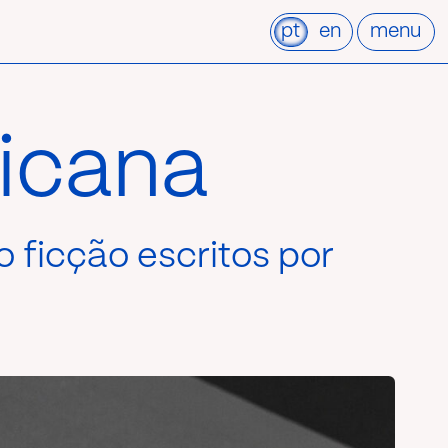
pt
en
menu
ricana
o ficção escritos por