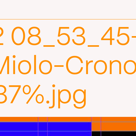
2 08_53_45
iolo-Crono
137%.jpg