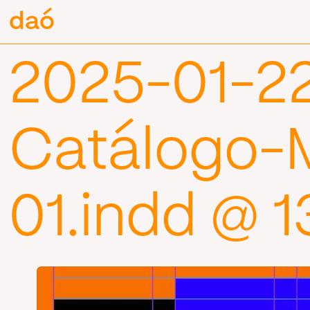
Pular
daó
daó
para
o
conteúdo
2025-01-2
Catálogo-M
01.indd @ 