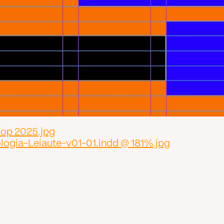
op 2025.jpg
gia-Leiaute-v01-01.indd @ 181%.jpg