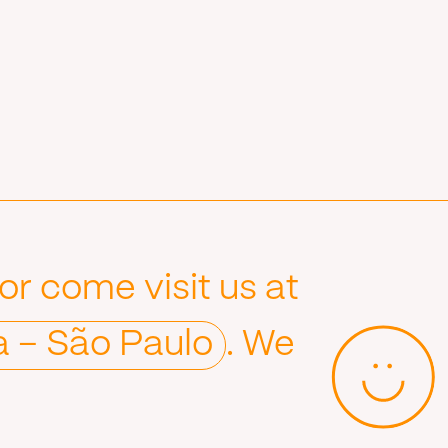
or come visit us at
a – São Paulo
. We