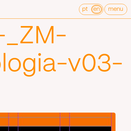
pt
en
menu
-_ZM-
logia-v03-