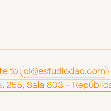
ite to
oi@estudiodao.com
a, 255, Sala 803 – Repúblic