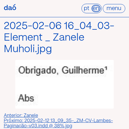
Pular
daó
daó
para
pt
en
menu
o
conteúdo
2025-02-06 16_04_03-
Element _ Zanele
Muholi.jpg
Post
Anterior:
Zanele
Próximo:
2025-02-12 13_09_35-_ZM-CV-Lambes-
navigation
Paginação-v03.indd @ 38%.jpg