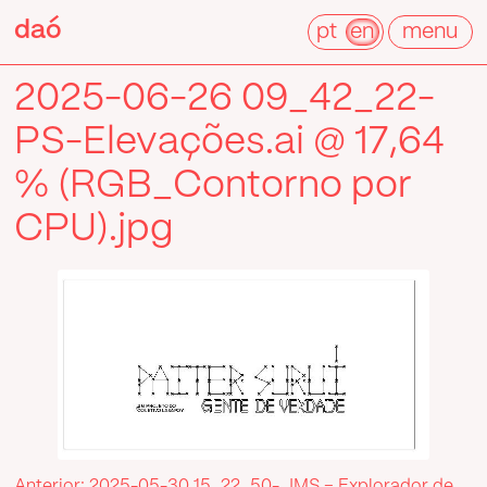
Pular
daó
daó
para
pt
en
menu
o
conteúdo
2025-06-26 09_42_22-
PS-Elevações.ai @ 17,64
% (RGB_Contorno por
CPU).jpg
Anterior:
2025-05-30 15_22_50-_IMS – Explorador de