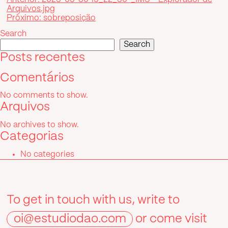
Post
Arquivos.jpg
navigation
Próximo:
sobreposição
Search
Search
Posts recentes
Comentários
No comments to show.
Arquivos
No archives to show.
Categorias
No categories
To get in touch with us, write to
oi@estudiodao.com
or come visit