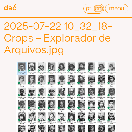
Pular
daó
daó
para
pt
en
menu
o
conteúdo
2025-07-22 10_32_18-
Crops – Explorador de
Arquivos.jpg