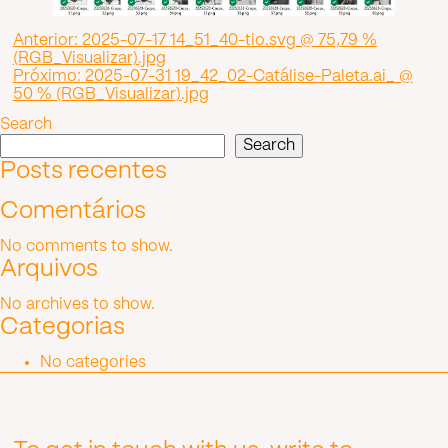
Post
Anterior:
2025-07-17 14_51_40-tio.svg @ 75,79 %
(RGB_Visualizar).jpg
navigation
Próximo:
2025-07-31 19_42_02-Catálise-Paleta.ai_ @
50 % (RGB_Visualizar).jpg
Search
Search
Posts recentes
Comentários
No comments to show.
Arquivos
No archives to show.
Categorias
No categories