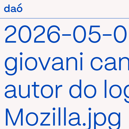
Pular
daó
daó
para
o
conteúdo
2026-05-0
giovani can
autor do lo
Mozilla.jpg