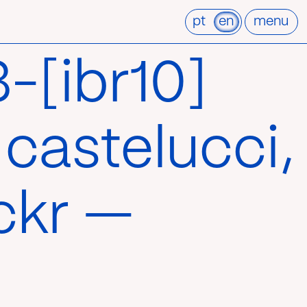
pt
en
menu
[ibr10]
 castelucci,
ickr —