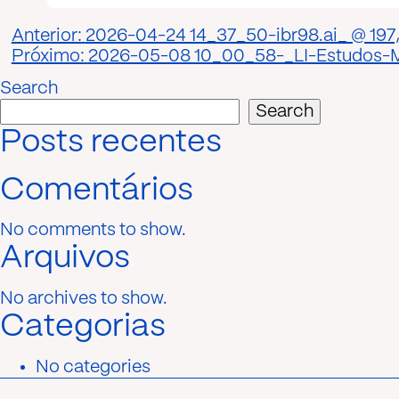
Post
Anterior:
2026-04-24 14_37_50-ibr98.ai_ @ 197,
Próximo:
2026-05-08 10_00_58-_LI-Estudos-M
navigation
Search
Search
Posts recentes
Comentários
No comments to show.
Arquivos
No archives to show.
Categorias
No categories