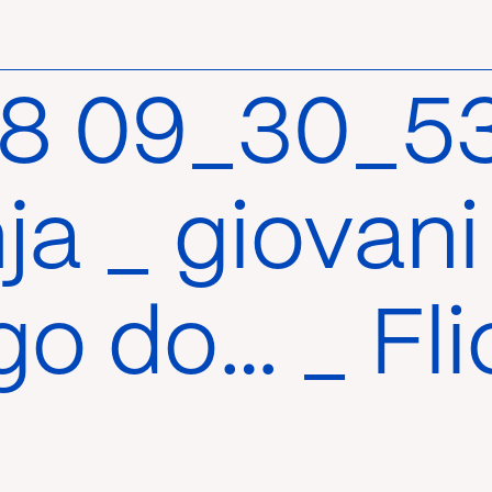
8 09_30_53-
ja _ giovani
go do… _ Fl