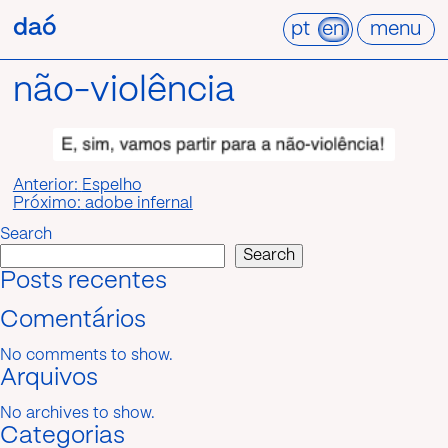
Pular
daó
daó
para
pt
en
menu
o
conteúdo
não-violência
Post
Anterior:
Espelho
Próximo:
adobe infernal
navigation
Search
Search
Posts recentes
Comentários
No comments to show.
Arquivos
No archives to show.
Categorias