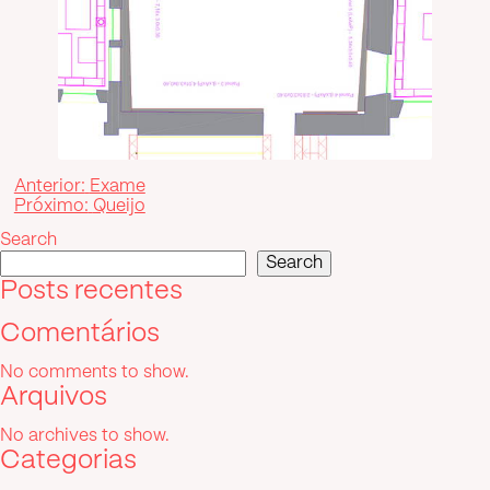
Post
Anterior:
Exame
Próximo:
Queijo
navigation
Search
Search
Posts recentes
Comentários
No comments to show.
Arquivos
No archives to show.
Categorias