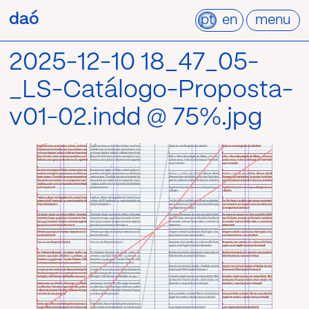
Pular
daó
daó
para
pt
en
menu
o
conteúdo
2025-12-10 18_47_05-
_LS-Catálogo-Proposta-
v01-02.indd @ 75%.jpg