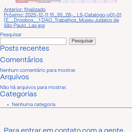
Navegação
Anterior:
finalizado
Próximo:
2025-12-11 15_35_28-_ LS-Catalogo-v01-01
de
[E__Dropbox__1 DAO_Trabalhos_Museu Judaico de
Post
São Paulo_Las.jpg
Pesquisar
Pesquisar
Posts recentes
Comentários
Nenhum comentário para mostrar.
Arquivos
Não há arquivos para mostrar.
Categorias
Nenhuma categoria
Para entrar em contato com a gente,