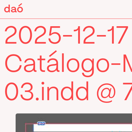
Pular
daó
daó
para
o
conteúdo
2025-12-17
Catálogo-
03.indd @ 