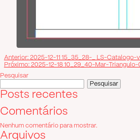
Navegação
Anterior:
2025-12-11 15_35_28-_ LS-Catalogo-
Próximo:
2025-12-18 10_29_40-Mar-Triangulo-0
de
Pesquisar
Post
Pesquisar
Posts recentes
Comentários
Nenhum comentário para mostrar.
Arquivos