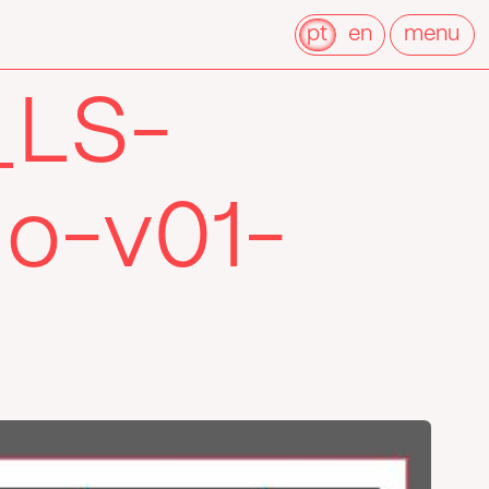
pt
en
menu
_LS-
o-v01-