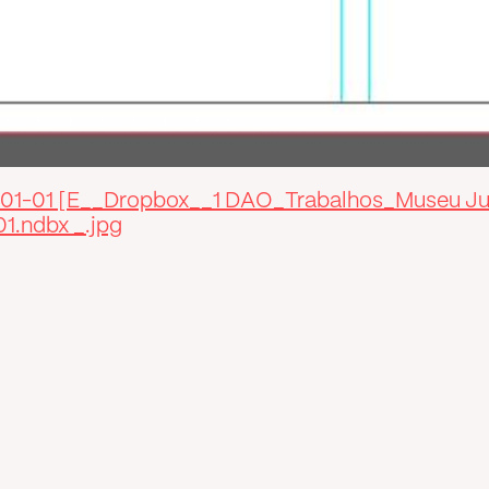
v01-01 [E__Dropbox__1 DAO_Trabalhos_Museu Ju
1.ndbx _.jpg