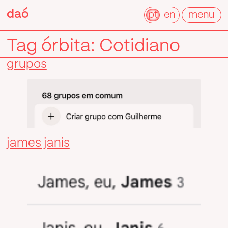
Pular
daó
daó
para
pt
en
menu
o
conteúdo
Tag órbita:
Cotidiano
grupos
james janis