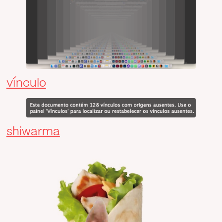
vínculo
shiwarma