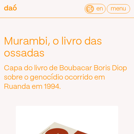
Pular
daó
daó
para
pt
en
menu
o
conteúdo
Murambi, o livro das
ossadas
Capa do livro de Boubacar Boris Diop
sobre o genocídio ocorrido em
Ruanda em 1994.