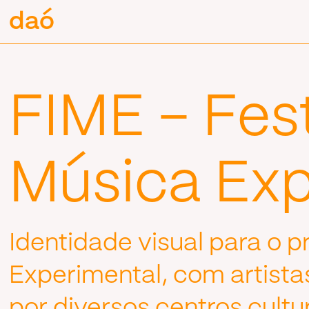
Pular
daó
daó
para
o
conteúdo
FIME – Fest
Música Exp
Identidade visual para o p
Experimental, com artist
por diversos centros cultu