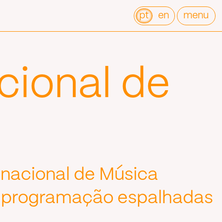
pt
en
menu
cional de
ernacional de Música
de programação espalhadas