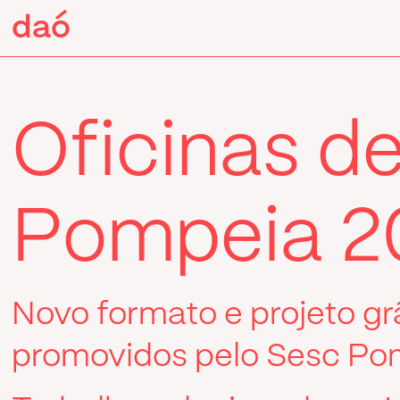
Pular
daó
daó
para
o
conteúdo
Oficinas d
Pompeia 2
Novo formato e projeto grá
promovidos pelo Sesc Po