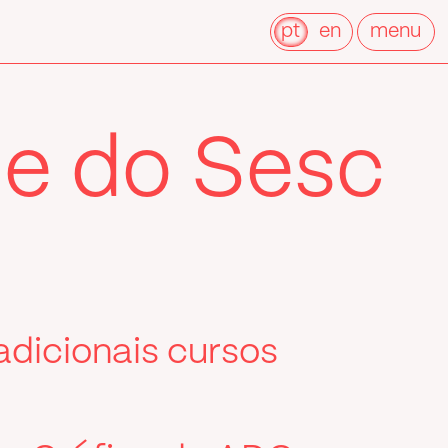
pt
en
menu
de do Sesc
adicionais cursos