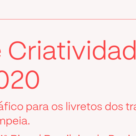
e Criativida
020
fico para os livretos dos tr
mpeia.