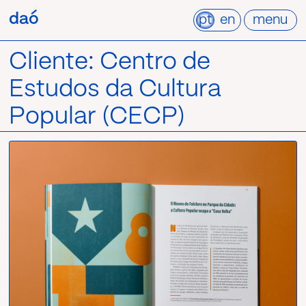
Pular
daó
daó
para
pt
en
menu
o
conteúdo
Cliente:
Centro de
Estudos da Cultura
Popular (CECP)