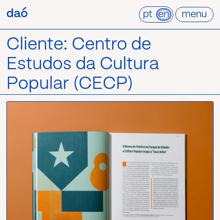
Pular
daó
daó
para
pt
en
menu
o
conteúdo
Cliente:
Centro de
Estudos da Cultura
Popular (CECP)