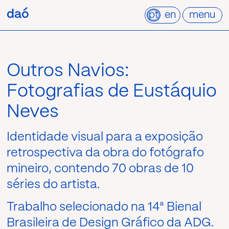
Pular
daó
daó
para
pt
en
menu
o
conteúdo
Outros Navios:
Fotografias de Eustáquio
Neves
Identidade visual para a exposição
retrospectiva da obra do fotógrafo
mineiro, contendo 70 obras de 10
séries do artista.
Trabalho selecionado na 14ª Bienal
Brasileira de Design Gráfico da ADG.