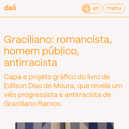
Pular
daó
daó
para
pt
en
menu
o
conteúdo
Graciliano: romancista,
homem público,
antirracista
Capa e projeto gráfico do livro de
Edilson Dias de Moura, que revela um
viés progressista e antirracista de
Graciliano Ramos.