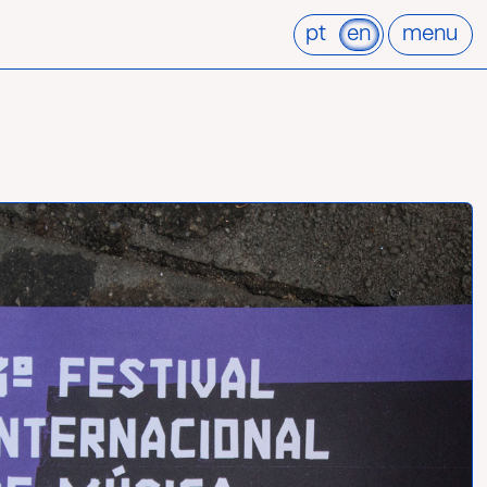
pt
en
menu